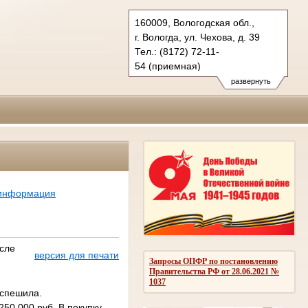
160009, Вологодская обл.,
г. Вологда, ул. Чехова, д. 39
Тел.: (8172) 72-11-
54 (приемная)
78-64-75 (гражд.), 78-64-
развернуть
60 (угол.)
info@vologdaoblsud.ru
 информация
осле
версия для печати
Запросы ОПФР по постановлению
Правительства РФ от 28.06.2021 №
1037
 спешила.
250 000 руб. В покупку