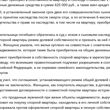
ные денежные средства в сумме 625 000 руб., а также взял кредит 
б, в установленный законом срок двое его совершеннолетних сыно
о принятии наследства после смерти отца, а по истечении 6-месяч
етельства о праве на наследство, в том числе на квартиру, приоб
жительница погибшего обратилась в суд с иском к сыновьям-насле
порной квартиры режим долевой собственности и признать за ней 
е. Женщина указала, что жилье куплено на совместные с сожителем 
едвижимости, которая также была приобретена на общие денежные
мент приобретения в собственность спорной квартиры в зарегистр
выводу, что возникшие правоотношения подлежат разрешению в соо
ссийской Федерации, а не нормами семейного законодательства, 
угов.
д учел, что соглашения, устанавливающего режим общей долевой 
ями не заключалось. Женщина, как покупатель имущества, в догово
 достижения договоренности о совместной покупке квартиры истцом
ил, что проданные мужчиной при жизни объекты недвижимости, вы
ложил на покупку спорной квартиры, находились в его личной собств
озражала против оформления спорной квартиры в личную собствен