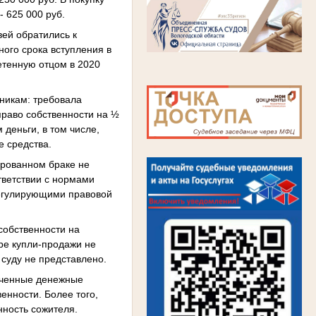
- 625 000 руб.
вей обратились к
ного срока вступления в
ретенную отцом в 2020
дникам: требовала
право собственности на ½
деньги, в том числе,
 средства.
ированном браке не
тветствии с нормами
регулирующими правовой
собственности на
ре купли-продажи не
 суду не представлено.
рученные денежные
енности. Более того,
ность сожителя.