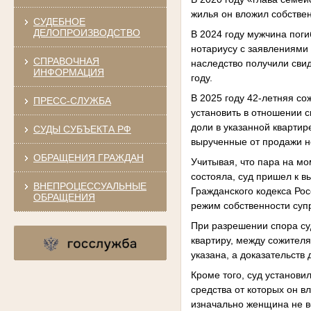
жилья он вложил собствен
СУДЕБНОЕ
ДЕЛОПРОИЗВОДСТВО
В 2024 году мужчина поги
нотариусу с заявлениями 
СПРАВОЧНАЯ
наследство получили свид
ИНФОРМАЦИЯ
году.
В 2025 году 42-летняя со
ПРЕСС-СЛУЖБА
установить в отношении с
доли в указанной квартир
СУДЫ СУБЪЕКТА РФ
вырученные от продажи н
ОБРАЩЕНИЯ ГРАЖДАН
Учитывая, что пара на мо
состояла, суд пришел к 
ВНЕПРОЦЕССУАЛЬНЫЕ
Гражданского кодекса Ро
ОБРАЩЕНИЯ
режим собственности супр
При разрешении спора су
квартиру, между сожител
указана, а доказательств
Кроме того, суд установ
средства от которых он в
изначально женщина не в