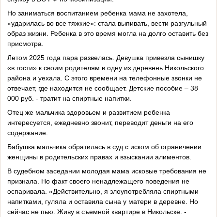
Но заниматься воспитанием ребенка мама не захотела,
«ударилась во все тяжкие»: стала выпивать, вести разгульный
образ жизни. Ребенка в это время могла на долго оставить без
присмотра.
Летом 2025 года пара развелась. Девушка привезла сынишку
«в гости» к своим родителям в одну из деревень Никольского
района и уехала. С этого времени на телефонные звонки не
отвечает, где находится не сообщает. Детские пособие – 38
000 руб. - тратит на спиртные напитки.
Отец же мальчика здоровьем и развитием ребенка
интересуется, ежедневно звонит, переводит деньги на его
содержание.
Бабушка мальчика обратилась в суд с иском об ограничении
женщины в родительских правах и взыскании алиментов.
В судебном заседании молодая мама исковые требования не
признала. Но факт своего ненадлежащего поведения не
оспаривала. «Действительно, я злоупотребляла спиртными
напитками, гуляла и оставила сына у матери в деревне. Но
сейчас не пью. Живу в съемной квартире в Никольске. -