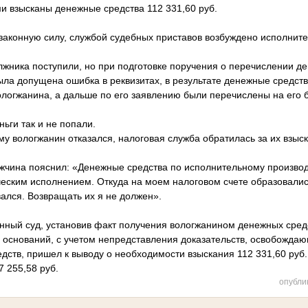
и взысканы денежные средства 112 331,60 руб.
 законную силу, службой судебных приставов возбуждено исполните
жника поступили, но при подготовке поручения о перечислении де
ыла допущена ошибка в реквизитах, в результате денежные средств
логжанина, а дальше по его заявлению были перечислены на его б
ьги так и не попали.
у вологжанин отказался, налоговая служба обратилась за их взыск
жчина пояснил: «Денежные средства по исполнительному производ
ическим исполнением. Откуда на моем налоговом счете образовали
вался. Возвращать их я не должен».
нный суд, установив факт получения вологжанином денежных средс
о оснований, с учетом непредставления доказательств, освобожда
ств, пришел к выводу о необходимости взыскания 112 331,60 руб.,
7 255,58 руб.
опубли