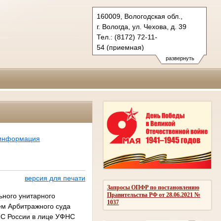
160009, Вологодская обл.,
г. Вологда, ул. Чехова, д. 39
Тел.: (8172) 72-11-
54 (приемная)
78-64-75 (гражд.), 78-64-
развернуть
60 (угол.)
info@vologdaoblsud.ru
 информация
версия для печати
Запросы ОПФР по постановлению
Правительства РФ от 28.06.2021 №
ьного унитарного
1037
ем Арбитражного суда
НС России в лице УФНС